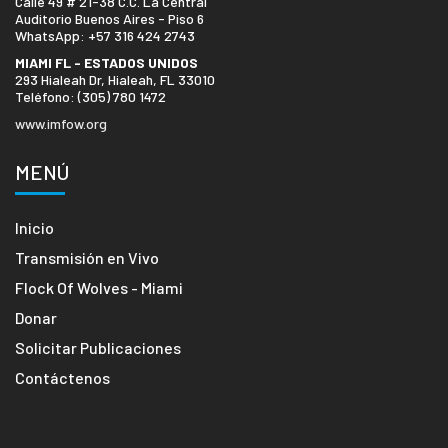
Calle 49 # 21-38 C.C. La Central
Auditorio Buenos Aires - Piso 6
WhatsApp: +57 316 424 2743
MIAMI FL - ESTADOS UNIDOS
293 Hialeah Dr, Hialeah, FL 33010
Teléfono: (305) 780 1472
www.imfow.org
MENÚ
Inicio
Transmisión en Vivo
Flock Of Wolves - Miami
Donar
Solicitar Publicaciones
Contáctenos